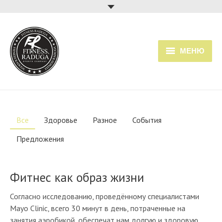
МЕНЮ
Главная
Услуги
Все
Здоровье
Разное
События
Прайс
Предложения
Расписание занятий
О клубе
Фитнес как образ жизни
Согласно исследованию, проведённому специалистами
Mayo Clinic, всего 30 минут в день, потраченные на
занятия аэробикой, обеспечат нам долгую и здоровую