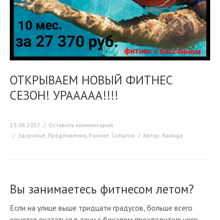
ОТКРЫВАЕМ НОВЫЙ ФИТНЕС
СЕЗОН! УРААААА!!!!
13.09.2017
Оставить комментарий
Здоровье
,
Предложения
,
Разное
,
События
Автор:
Raduga
Вы занимаетесь фитнесом летом?
Если на улице выше тридцати градусов, больше всего
хочется оказаться в тени с бокалом прохладительного