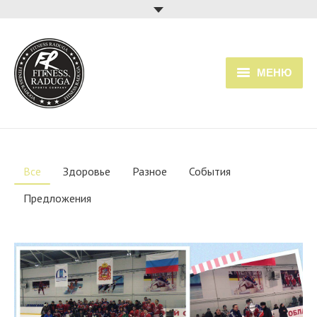
МЕНЮ
Главная
Услуги
Все
Здоровье
Разное
События
Прайс
Предложения
Расписание занятий
О клубе