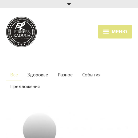
МЕНЮ
Главная
Услуги
Все
Здоровье
Разное
События
Прайс
Предложения
Расписание занятий
О клубе