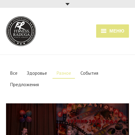
МЕНЮ
Главная
Услуги
Все
Здоровье
Разное
События
Прайс
Предложения
Расписание занятий
О клубе