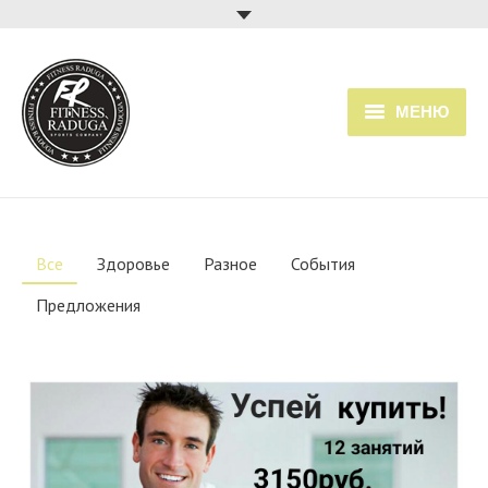
МЕНЮ
Главная
Услуги
Все
Здоровье
Разное
События
Прайс
Предложения
Расписание занятий
О клубе