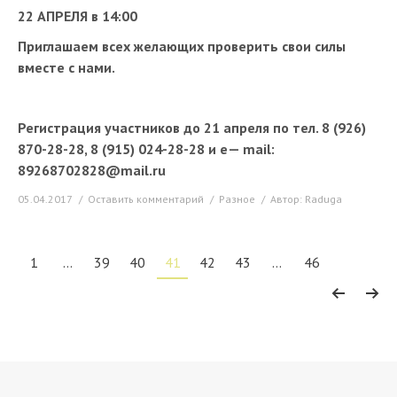
22 АПРЕЛЯ в 14:00
Приглашаем всех желающих проверить свои силы
вместе с нами.
Регистрация участников до 21 апреля по тел. 8 (926)
870-28-28, 8 (915) 024-28-28 и
e
—
mail
:
89268702828@
mail
.
ru
05.04.2017
Оставить комментарий
Разное
Автор:
Raduga
1
…
39
40
41
42
43
…
46