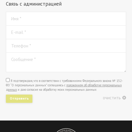
Связь с администрацией
Имя *
E-mail *
Телефон *
Сообщение *
Я подтверждаю, что в соответствии с требованиями Федерального закона № 152-
ФЗ “О персональных данных” соглашаюсь с
положением об обработке персональных
данных
и даю согласие на обработку моих персональных данных
очистить
Отправить