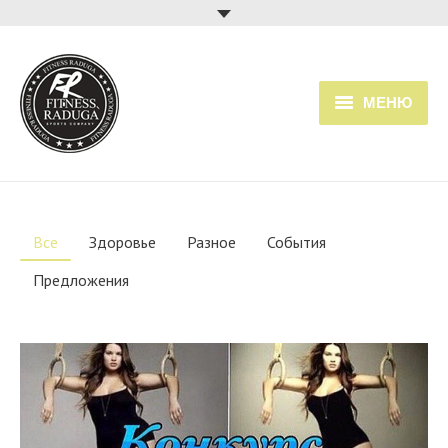
МЕНЮ
Главная
Услуги
Все
Здоровье
Разное
События
Прайс
Предложения
Расписание занятий
О клубе