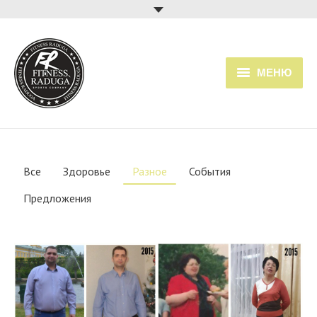
МЕНЮ
Главная
Услуги
Все
Здоровье
Разное
События
Прайс
Предложения
Расписание занятий
О клубе