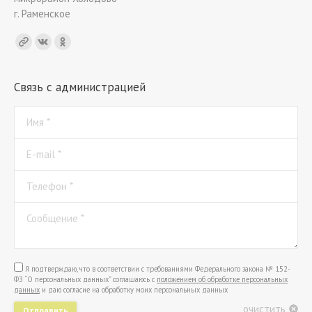
г. Раменское
Find us on:
Связь с администрацией
Имя *
E-mail *
Телефон *
Сообщение *
Я подтверждаю, что в соответствии с требованиями Федерального закона № 152-
ФЗ “О персональных данных” соглашаюсь с
положением об обработке персональных
данных
и даю согласие на обработку моих персональных данных
очистить
Отправить