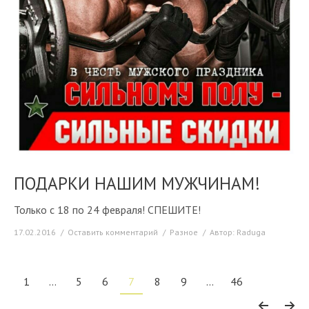
ПОДАРКИ НАШИМ МУЖЧИНАМ!
Только с 18 по 24 февраля! СПЕШИТЕ!
17.02.2016
Оставить комментарий
Разное
Автор:
Raduga
1
…
5
6
7
8
9
…
46