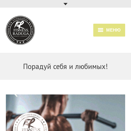
МЕНЮ
Главная
Услуги
Порадуй себя и любимых!
Прайс
Расписание занятий
О клубе