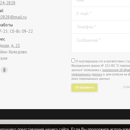
Имя *
24-2828
il
E-mail *
2828@mail.ru
работы
Телефон *
7-23; Сб-Вс 09-22
рес
Сообщение *
дная, д. 21
йон Холодово
ское
Я подтверждаю, что в соответствии с т
Федерального закона № 152-ФЗ “О персон
on:
данных” соглашаюсь с
положением об обра
персональных данных
и даю согласие на о
моих персональных данных
очи
Отправить
| Радуга Фитнес © 2009-2026