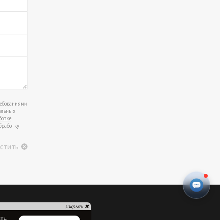
ребованиями
альных
ботке
бработку
стить