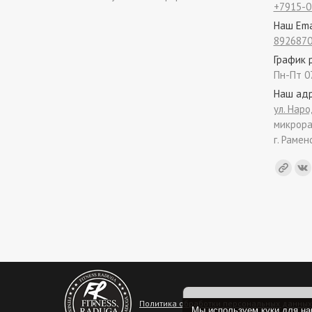
+7915-0
Наш Ema
8926870
График 
Пн-Пт 0
Наш ад
ул. Наро
микрора
г. Рамен
Find us 
Политика обработки персональных данных