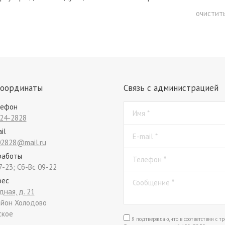
очистит
координаты
Связь с администрацией
лефон
Имя *
24-2828
il
E-mail *
2828@mail.ru
работы
Телефон *
7-23; Сб-Вс 09-22
рес
Сообщение *
дная, д. 21
йон Холодово
ское
Я подтверждаю, что в соответствии с т