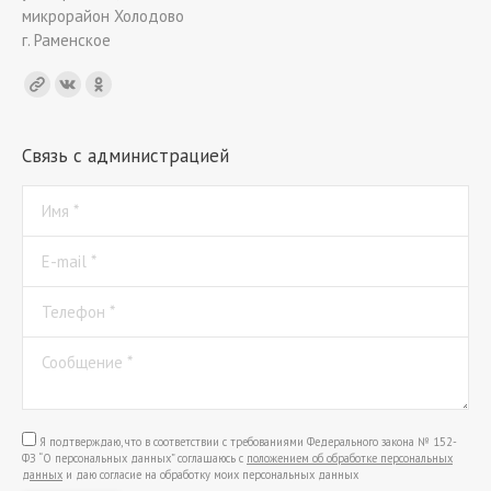
микрорайон Холодово
г. Раменское
Find us on:
Связь с администрацией
Имя *
E-mail *
Телефон *
Сообщение *
Я подтверждаю, что в соответствии с требованиями Федерального закона № 152-
ФЗ “О персональных данных” соглашаюсь с
положением об обработке персональных
данных
и даю согласие на обработку моих персональных данных